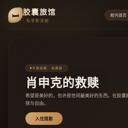
胶囊旅馆
🛏
舱内首页
· 私享影音舱
治愈时刻 · 动漫舱
铃芽之旅
穿越废墟与记忆，踏上温暖人心的旅程。胶囊之中
柔。
即刻入住