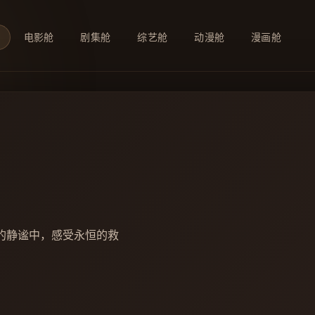
电影舱
剧集舱
综艺舱
动漫舱
漫画舱
，感受新海诚的细腻与温