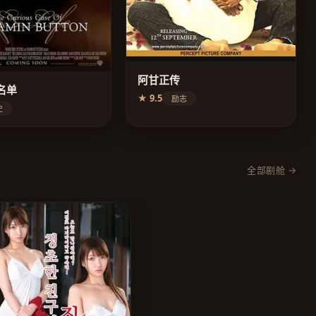
阿甘正传
名单
★ 9.5
励志
史
全部剧舱 →