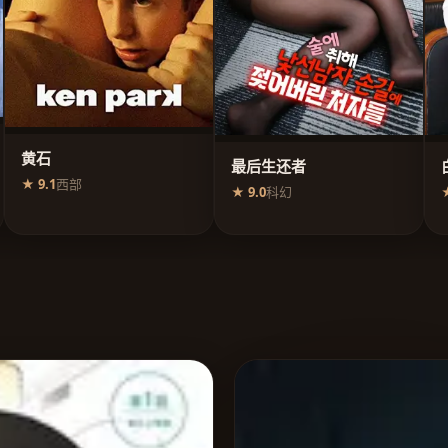
黄石
最后生还者
★ 9.1
西部
★ 9.0
科幻
★