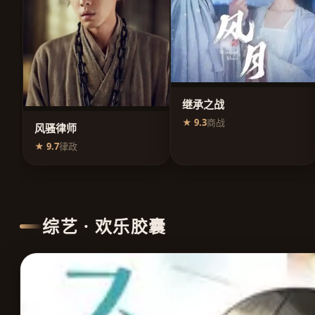
继承之战
★ 9.3
商战
风骚律师
★ 9.7
律政
综艺 · 欢乐胶囊