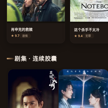
肖申克的救赎
这个杀手不太冷
★ 9.7
★ 9.4
剧情
犯罪
剧集 · 连续胶囊