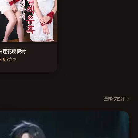
白莲花度假村
 8.7
喜剧
全部综艺舱 →